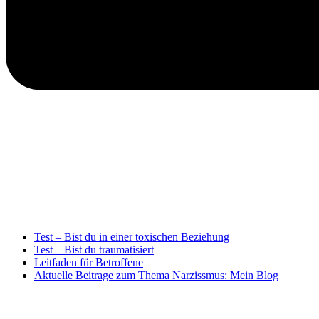
Test – Bist du in einer toxischen Beziehung
Test – Bist du traumatisiert
Leitfaden für Betroffene
Aktuelle Beitrage zum Thema Narzissmus: Mein Blog