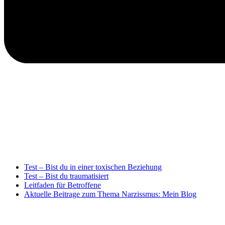
Test – Bist du in einer toxischen Beziehung
Test – Bist du traumatisiert
Leitfaden für Betroffene
Aktuelle Beitrage zum Thema Narzissmus: Mein Blog