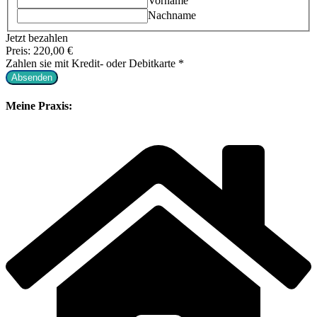
Vorname
Nachname
Name
Jetzt bezahlen
sie
Preis:
220,00 €
mit
Zahlen sie mit Kredit- oder Debitkarte
*
Absenden
Meine Praxis: