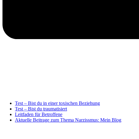
Test – Bist du in einer toxischen Beziehung
Test – Bist du traumatisiert
Leitfaden für Betroffene
Aktuelle Beitrage zum Thema Narzissmus: Mein Blog